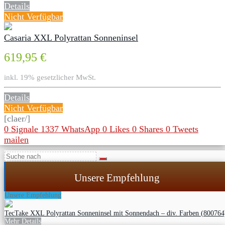
Details
Nicht Verfügbar
Casaria XXL Polyrattan Sonneninsel
619,95 €
inkl. 19% gesetzlicher MwSt.
Details
Nicht Verfügbar
[claer/]
0
Signale
1337
WhatsApp
0
Likes
0
Shares
0
Tweets
mailen
Unsere Empfehlung
Unsere Empfehlung
TecTake XXL Polyrattan Sonneninsel mit Sonnendach – div. Farben (800764
Mehr Details