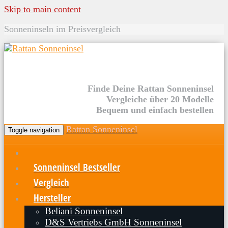
Skip to main content
Sonneninseln im Preisvergleich
Finde Deine Rattan Sonneninsel
Vergleiche über 20 Modelle
Bequem und einfach bestellen
Rattan Sonneninsel
Toggle navigation
Sonneninsel Bestseller
Vergleich
Hersteller
Beliani Sonneninsel
D&S Vertriebs GmbH Sonneninsel