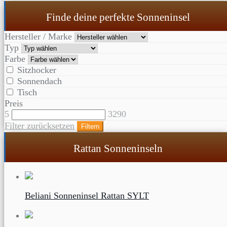
Finde deine perfekte Sonneninsel
Hersteller / Marke
Typ
Farbe
Sitzhocker
Sonnendach
Tisch
Preis
5
3290
Filter zurücksetzen
Filtern
Rattan Sonneninseln
Beliani Sonneninsel Rattan SYLT