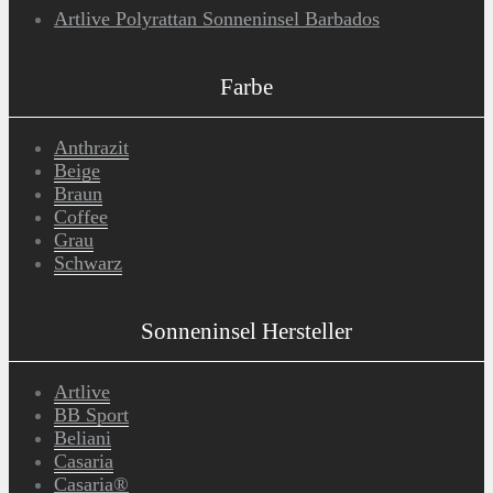
Artlive Polyrattan Sonneninsel Barbados
Farbe
Anthrazit
Beige
Braun
Coffee
Grau
Schwarz
Sonneninsel Hersteller
Artlive
BB Sport
Beliani
Casaria
Casaria®