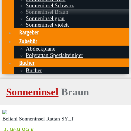
Sonneninsel Schwarz
Sonneninsel Braun
Sonneninsel grau
Sonneninsel violett
Ratgeber
Zubehör
Abdeckplane
Polyrattan Spezialreiniger
Bücher
Bücher
Sonneninsel
Braun
Beliani Sonneninsel Rattan SYLT
969,99 €
ab