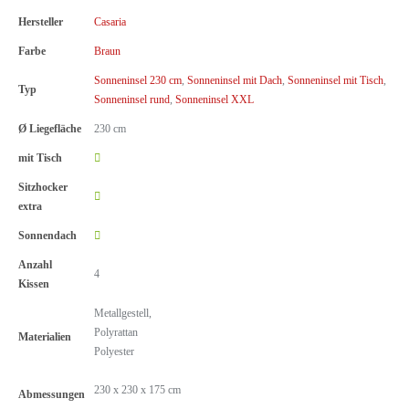
Hersteller
Casaria
Farbe
Braun
Sonneninsel 230 cm
,
Sonneninsel mit Dach
,
Sonneninsel mit Tisch
,
Typ
Sonneninsel rund
,
Sonneninsel XXL
Ø Liegefläche
230 cm
mit Tisch
Sitzhocker
extra
Sonnendach
Anzahl
4
Kissen
Metallgestell,
Polyrattan
Materialien
Polyester
230 x 230 x 175 cm
Abmessungen