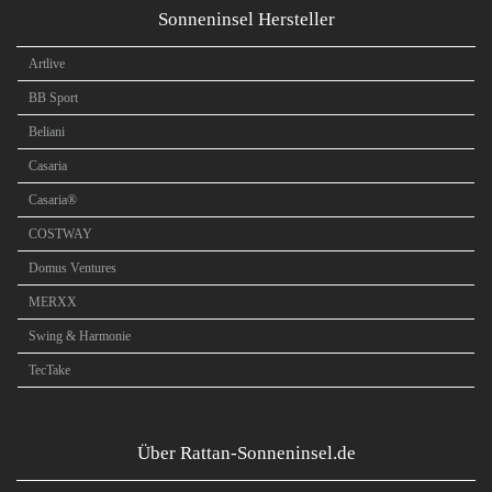
Sonneninsel Hersteller
Artlive
BB Sport
Beliani
Casaria
Casaria®
COSTWAY
Domus Ventures
MERXX
Swing & Harmonie
TecTake
Über Rattan-Sonneninsel.de