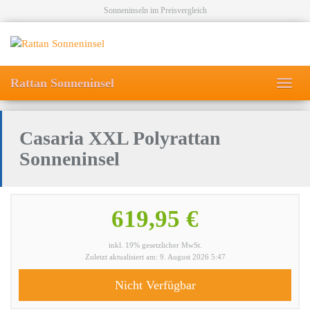
Skip
Sonneninseln im Preisvergleich
to
main
content
Rattan Sonneninsel
Toggl
navig
Casaria XXL Polyrattan
Sonneninsel
619,95 €
inkl. 19% gesetzlicher MwSt.
Zuletzt aktualisiert am: 9. August 2026 5:47
Nicht Verfügbar