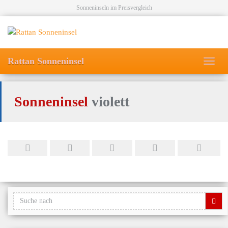
Skip
Sonneninseln im Preisvergleich
to
main
content
Rattan Sonneninsel
Toggl
navig
Sonneninsel
violett