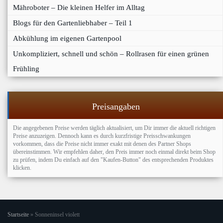
Mähroboter – Die kleinen Helfer im Alltag
Blogs für den Gartenliebhaber – Teil 1
Abkühlung im eigenen Gartenpool
Unkompliziert, schnell und schön – Rollrasen für einen grünen
Frühling
Preisangaben
Die angegebenen Preise werden täglich aktualisiert, um Dir immer die aktuell richtigen
Preise anzuzeigen. Dennoch kann es durch kurzfristige Preisschwankungen
vorkommen, dass die Preise nicht immer exakt mit denen des Partner Shops
übereinstimmen. Wir empfehlen daher, den Preis immer noch einmal direkt beim Shop
zu prüfen, indem Du einfach auf den "Kaufen-Button" des entsprechenden Produktes
klicken.
Startseite
»
Sonneninsel violett