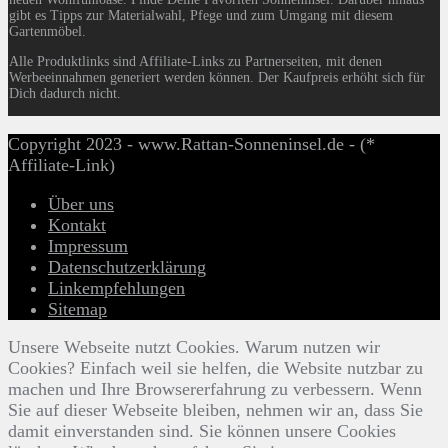
gibt es Tipps zur Materialwahl, Pfege und zum Umgang mit diesem
Gartenmöbel.
Alle Produktlinks sind Affiliate-Links zu Partnerseiten, mit denen
Werbeeinnahmen generiert werden können. Der Kaufpreis erhöht sich für
Dich dadurch nicht.
Copyright 2023 - www.Rattan-Sonneninsel.de - (*
Affiliate-Link)
Über uns
Kontakt
Impressum
Datenschutzerklärung
Linkempfehlungen
Sitemap
Unsere Webseite nutzt Cookies. Warum nutzen wir
Cookies? Einfach weil sie helfen, die Website nutzbar zu
machen und Ihre Browsererfahrung zu verbessern. Wenn
Sie auf dieser Webseite bleiben, nehmen wir an, dass Sie
damit einverstanden sind. Sie können unsere Cookies