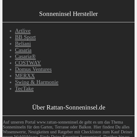
Sonneninsel Hersteller
Artlive
BB Sport
Beliani
Casaria
Casaria®
COSTWAY
Domus Ventures
MERXX
Swing & Harmonie
TecTake
Über Rattan-Sonneninsel.de
Auf unseren Portal www.rattan-sonneninsel.de geht es um das Thema
Sonneninseln für den Garten, Terrasse oder Balkon. Hier findest Du alles
Wissenswerte, Neuigkeiten und Ratgeber mit Checklisten zum Kauf Deiner
neuen Wohlfühloase. Finde Deine Favoriten Sonneninsel. Darüber hinaus