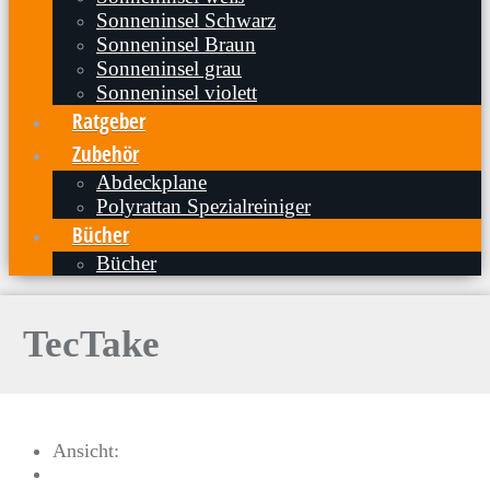
Sonneninsel Schwarz
Sonneninsel Braun
Sonneninsel grau
Sonneninsel violett
Ratgeber
Zubehör
Abdeckplane
Polyrattan Spezialreiniger
Bücher
Bücher
TecTake
Ansicht: