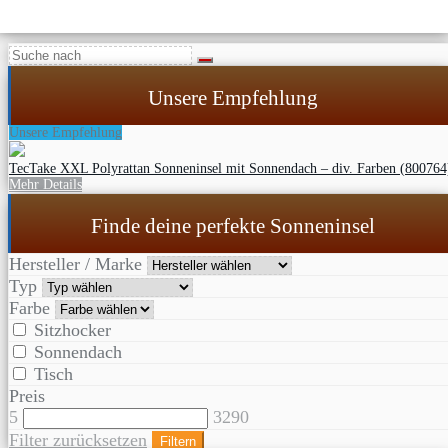
Unsere Empfehlung
Unsere Empfehlung
TecTake XXL Polyrattan Sonneninsel mit Sonnendach – div. Farben (800764
Mehr Details
Finde deine perfekte Sonneninsel
Hersteller / Marke
Typ
Farbe
Sitzhocker
Sonnendach
Tisch
Preis
5
3290
Filter zurücksetzen
Filtern